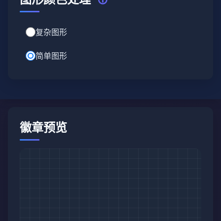
🛈
复杂图形
简单图形
徽章预览