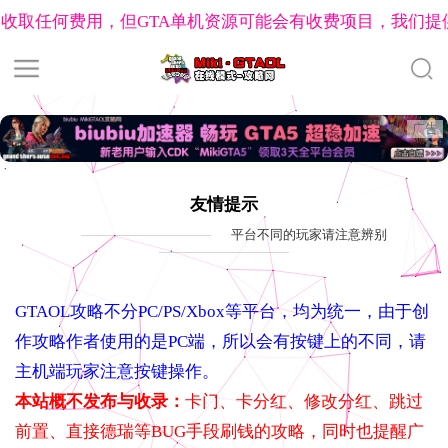
收取任何费用，但GTA单机资源可能会有收费项目，我们提供
广告
明
GTAOL捏脸数据工具
GTA私人战局建立工具
GTA洛圣都兴趣
友情提示
岛系列
名钻赌场豪劫
末日豪劫任务
合约系列任务
公寓任
平台不同的玩家请注意辨别
ss
帮会自定义徽章制作
佩里科岛分红查询
公寓任务分红查
GTAOL攻略不分PC/PS/Xbox等平台，均为统一，由于创
作攻略作者使用的是PC端，所以会有按键上的不同，请
主机端玩家注意按键操作。
本站概不发布与收录：
卡门、卡分红、修改分红、跳过
前置、直接德瑞等BUG手段刷钱的攻略，同时也提醒广