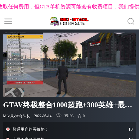
费用，但GTA单机资源可能会有收费项目，我们提供最优质的
明
GTAOL捏脸数据工具
GTA私人战局建立工具
GTA洛圣都兴趣
岛系列
名钻赌场豪劫
末日豪劫任务
合约系列任务
公寓任
ss
帮会自定义徽章制作
佩里科岛分红查询
公寓任务分红查
GTAV终极整合1000超跑+300英雄+最强
ENB迅雷下载
Miki果-米奇队长
2022-05-14
35193
0
普通用户购买价格：
10