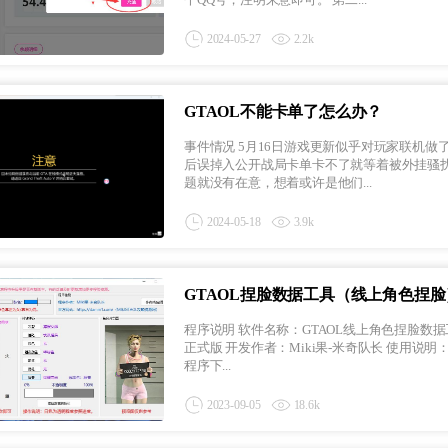
2024-05-27
2.2k
GTAOL不能卡单了怎么办？
事件情况 5月16日游戏更新似乎对玩家联机做了修改，GTAOL无法卡入单人战局，这也就意味着部分玩家在任务结束
后误掉入公开战局卡单卡不了就等着被外挂骚扰！ 起初我只是在QQ群里看见有人这么说，但只看见一两个
题就没有在意，想着或许是他们...
2024-05-18
3.9k
GTAOL捏脸数据工具（线上角色捏脸
程序说明 软件名称：GTAOL线上角色捏脸数据工具（MikiGTAOL盒子附属功能） 软件大小：9.13MB 软件版本：V1.2
正式版 开发作者：Miki果-米奇队长 使用说明：选择你自己喜欢的捏脸风格，在游戏中照着抄作业就行了。 程序截图
程序下...
2023-09-05
18.6k