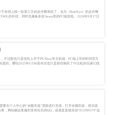
终于舍得上线一款第三方的反作弊系统了，名为《BattlEye》的反作弊
，同时也兼备多款Steam里的PC端游戏。 2024年9月17日
明
在热度的。哪怕2025年GTA6发布后也只是那些购买了PS主机的玩家们优
均需要在个人中心的“余额充值”里面进行充值，打开余额充值，然后选
果，网站侧边客服栏里有站长的QQ，或者是直接添加“853399379”这