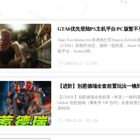
GTA6优先登陆PS主机平台/PC版暂不登
Take-Two Interactive首席执行官Strauss
（GTA6）的相关动态。值得一提的是，Jason Schre
陆平台，Zelnick明...
2026-05-12
850
【进阶】别惹德瑞全套前置玩法一镜
【GTAOL】别惹德瑞全套前置 + 终章 | 一镜到底 1 小时纯享 | 无卡
Online 别惹德瑞（事务所 VIP 合约）全套前置任务一镜到底 内容：夜生活泄密 + 上流社会泄密
室时间 ...
2026-03-26
2.9k