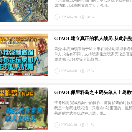
（只发布适用的与热门的，不记录线下故事模式的兴趣，持续更新中……） 本
属功能，因地图资源过大，占用...
2023-02-20
26.8k
GTAOL建立真正的私人战局-从此告
简介 本战局锁来自于Miki果在国外论坛里参考老外分享的思路所制作，支持加速器登录加载游戏，与原来的所谓锁死
单方式略有不同，支持玩家指定玩家无论是否是好
邀请/帮会/好友等全部战局...
2023-02-06
27.8k
GTAOL佩里科岛之主码头单人上岛教
任务说明 完成视频中的操作，前提侦查的时候具备基本相同的兴趣点和次要目标条件，否则难度会增大。 原本此视频
我是一如既往玩花活，只发布B站里面的，但
萌新的方式去玩这种玩法，附...
2023-02-10
21.5k