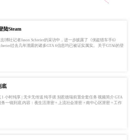
陆Steam
 Zelnick在彭博社记者Jason Schreier的采访中，进一步披露了《侠盗猎车手6》
ier过去几年泄露的诸多GTA 6信息均已被证实属实。 关于GTA6的登
到底
无传送 纯手搓 别惹德瑞前置全套任务 视频简介 GTA
 + 南中心区泄密 + 工作