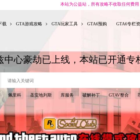
本站为公益站，所有攻略不收取任何费用，但GTA单机资源可能会
下载
GTA游戏攻略
GTA玩家工具
GTA6预购
GTA6专栏
兹中心豪劫已上线，本站已开通专
佩里科
圣安地列斯
库服务
破解补丁
GTAV整合