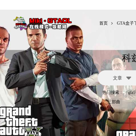
首页
GTA盒子
科
文章
热门搜索 :
gta5
三部曲