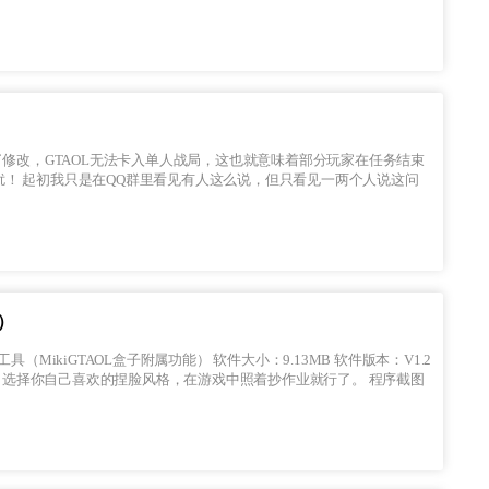
人说这问
）