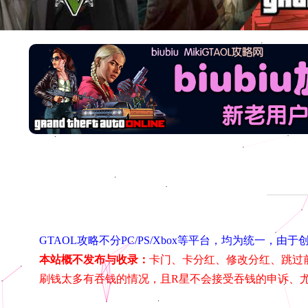
GTAOL攻略不分PC/PS/Xbox等平台，均为统一
本站概不发布与收录：
卡门、卡分红、修改分红、跳过
刷钱太多有吞钱的情况，且R星不会接受吞钱的申诉、