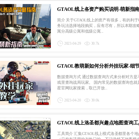
GTAOL线上各资产购买说明-萌新指
简介 关于GTAOL线上的资产有很多，有的利于萌新购买，有的则是利于养老级玩家们购买，甚至还有的是适合某些任
务玩法选择地段购买，应有尽有，所以本期攻略指南咱们就来
寓分高级公寓和低级公寓...
2023-04-29
30.7k
GTAOL教萌新如何分析外挂玩家-细
数据查询方式 通过数据查询方式来分析对方是不是外挂，这个绝大部分都是在交流群里进行验证的，当然也可用于游
戏里查询战局玩家。 国内常见的数据查询也就是“洛圣都Express”微信小程序，作者为“空桑”所开发，原理则是利用R
星官网玩家搜索，取已开放...
2023-04-20
39.0k
GTAOL线上洛圣都兴趣点地图查询
工具简介 汇集GTAOL线上模式洛圣都里各个地点适用热门的收藏品、收集点、兴趣点、随机事件等等位置详细标记。