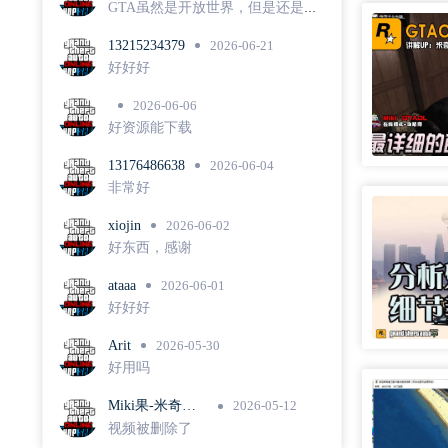
GTA虽然是开放世界，但是还是有
很浓厚的线性游戏风格集中在官方
推出的一系列任务中，这种线性任
13215234379
2026-06-21
务内容可重玩性低，其实能很好解
好好好
释留存率问题。
2026-06-06
好资源能下载
13176486638
2026-06-04
非常好
xiojin
2026-06-02
好东西，感谢
ataaa
2026-06-01
好好好
Arit
2026-05-30
好用吗
Miki果-米奇队
2026-05-12
长
视频被删除了