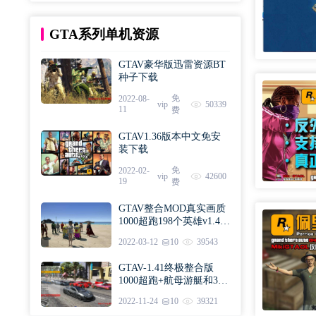
GTA系列单机资源
GTAV豪华版迅雷资源BT
种子下载
免
2022-08-
vip
50339
11
费
GTAV1.36版本中文免安
装下载
免
2022-02-
vip
42600
19
费
GTAV整合MOD真实画质
1000超跑198个英雄v1.41
版本下载
2022-03-12
10
39543
GTAV-1.41终极整合版
1000超跑+航母游艇和300
英雄下载
2022-11-24
10
39321