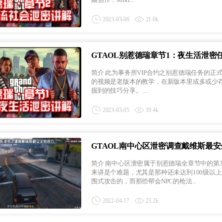
2023-03-06
21.0k
GTAOL别惹德瑞章节1：夜生活泄密
简介 此为事务所VIP合约之别惹德瑞任务的正式前置任务，章节1：夜生活泄密，全程任务的详细讲解。 由于以往发布
的视频是老版本的教学，在新版本里或多或少存
掘到的技巧分享。 ...
2023-03-05
19.4k
GTAOL南中心区泄密调查戴维斯最
简介 南中心区泄密属于别惹德瑞全章节中的第3章节前置，该前置任务的一部分“调查戴维斯”任务一直对于很多小白
来讲是个难题，尤其是那种还未达到100级以
围式攻击的，而那些帮会NPC的枪法...
2022-04-17
23.2k