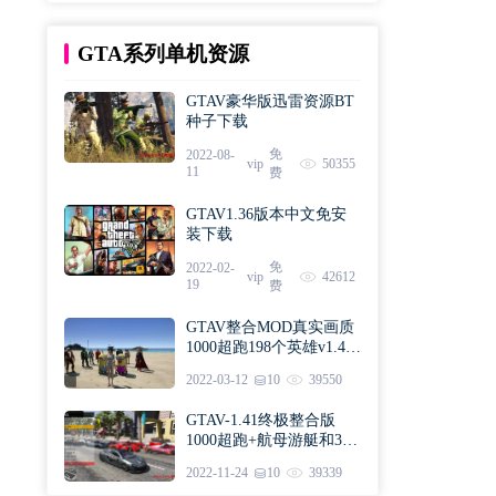
GTA系列单机资源
GTAV豪华版迅雷资源BT
种子下载
免
2022-08-
vip
50355
11
费
GTAV1.36版本中文免安
装下载
免
2022-02-
vip
42612
19
费
GTAV整合MOD真实画质
1000超跑198个英雄v1.41
版本下载
2022-03-12
10
39550
GTAV-1.41终极整合版
1000超跑+航母游艇和300
英雄下载
2022-11-24
10
39339