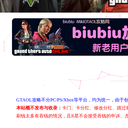
GTAOL攻略不分PC/PS/Xbox等平台，均为统一
本站概不发布与收录：
卡门、卡分红、修改分红、跳过
刷钱太多有吞钱的情况，且R星不会接受吞钱的申诉、