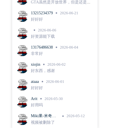
GTA虽然是开放世界，但是还是有
很浓厚的线性游戏风格集中在官方
推出的一系列任务中，这种线性任
13215234379
2026-06-21
务内容可重玩性低，其实能很好解
好好好
释留存率问题。
2026-06-06
好资源能下载
13176486638
2026-06-04
非常好
xiojin
2026-06-02
好东西，感谢
ataaa
2026-06-01
好好好
Arit
2026-05-30
好用吗
Miki果-米奇队
2026-05-12
长
视频被删除了