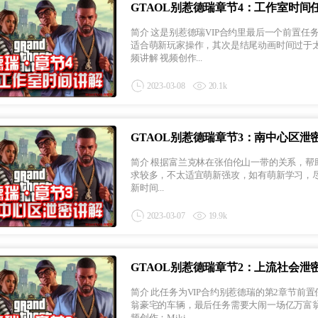
GTAOL别惹德瑞章节4：工作室时间
简介 这是别惹德瑞VIP合约里最后一个前置任务，同样也是绝大部分玩家最不喜欢做的一个任务。首先是比较刁钻不
适合萌新玩家操作，其次是结尾动画时间过于太
频讲解 视频创作...
2023-03-08
20.1k
GTAOL别惹德瑞章节3：南中心区泄
简介 根据富兰克林在张伯伦山一带的关系，帮助弗农完成任务，并从他身上获取德瑞音乐泄密的线索。 此任务卡点要
求较多，不太适宜萌新强攻，如有萌新学习，尽量请照视频中的指示完成。 
新时间...
2023-03-07
19.9k
GTAOL别惹德瑞章节2：上流社会泄
简介 此任务为VIP合约别惹德瑞的第2章节前置任务，上流社会泄密，任务需要找到亿万富翁的住处以及获取去亿万富
翁豪宅的车辆，最后任务需要大闹一场亿万富翁的豪
频创作：Miki...