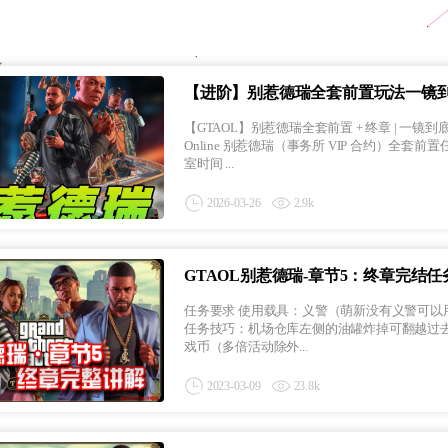
【进阶】别惹德瑞全套前置玩法一镜
【GTAOL】别惹德瑞全套前置 + 终章 | 一镜到底 1 小时纯享 | 无卡
Online 别惹德瑞（事务所 VIP 合约）全套前置任务一镜到底 内容：夜生活泄密 + 上流社会泄密
室时间 ...
2026-03-26
2.9k
GTAOL别惹德瑞-章节5：终章完结任
任务要求 使用载具：义警（萌新没有义警可以用骷髅马，防弹安全。） 使用武器：不限，重火力装备全上打得更快。
任务技巧：机场仓库左侧的油罐炸掉可翻越过去超近路。（视频
戏币（多倍活动除外...
2023-03-09
23.8k