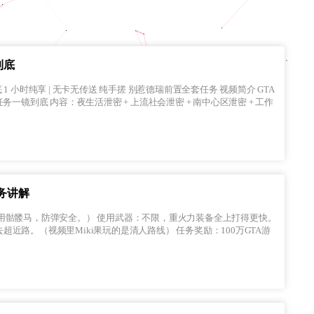
到底
无传送 纯手搓 别惹德瑞前置全套任务 视频简介 GTA
 + 南中心区泄密 + 工作
务讲解
里Miki果玩的是清人路线） 任务奖励：100万GTA游