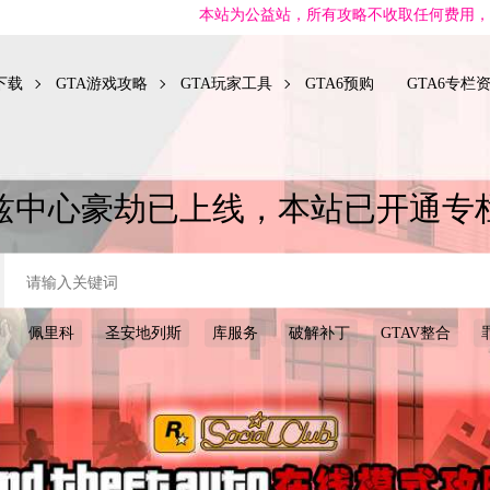
本站为公益站，所有攻略不收取任何费用，但GTA单机资源可能会
下载
GTA游戏攻略
GTA玩家工具
GTA6预购
GTA6专栏
兹中心豪劫已上线，本站已开通专
佩里科
圣安地列斯
库服务
破解补丁
GTAV整合