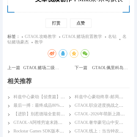
打赏
点赞
标签：
GTAOL攻略教学
GTAOL赌场前置教学
名钻
名
钻赌场豪杰
教学
上一篇
GTAOL赌场二级保安证前置教学
下一篇
GTAOL佩里科岛宝藏金属探测器最详细的位置
相关推荐
科兹中心豪劫【侦查篇】主次要目标+兴趣点
科兹中心豪劫终章-邮局进入方式
最后一搏：最终成品80%精准度职业挑战进度详解
GTAOL职业进度挑战之杰拉德与西米恩（干货）
【进阶】别惹德瑞全套前置玩法一镜到底
GTAOL-2026年萌新上路赚钱指南
GTAOL-A阿维穷途末路任务快速完成完整详解
GTAOL奢华豪宅山中安全屋12月登场
Rockstar Games SDK版本报错问题解决方案-已补充
GTAOL线上：当当钟农场突袭 最终章教程