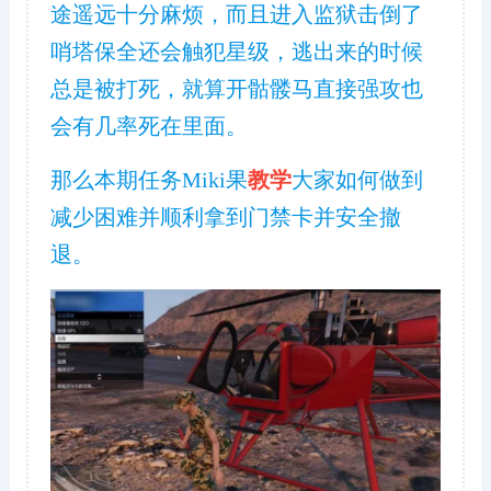
途遥远十分麻烦，而且进入监狱击倒了
哨塔保全还会触犯星级，逃出来的时候
总是被打死，就算开骷髅马直接强攻也
会有几率死在里面。
那么本期任务Miki果
教学
大家如何做到
减少困难并顺利拿到门禁卡并安全撤
退。