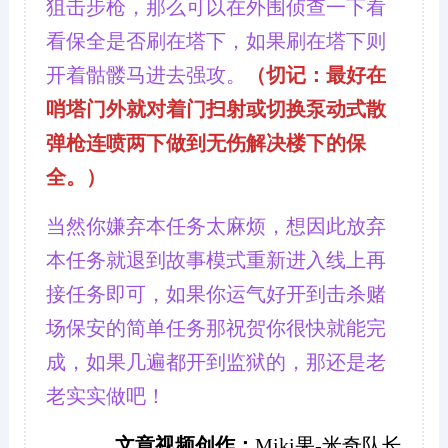
狙击步枪，那么可以在外围侦查一下看
看保全是否刷在塔下，如果刷在塔下则
开着骷髅马进去强攻。
（切记：最好在
哨塔门外就对着门扫射或切换泵动式散
弹枪连喷两下做到无伤解决楼下的保
全。）
当然你嫌弃本任务太麻烦，想因此放弃
本任务就退到故事模式重新进入线上再
接任务即可，如果你运气好开到击杀赌
场保安的简单任务那祝贺你很快就能完
成，如果几遍都开到监狱的，那还是老
老实实做吧！
文章视频创作：
Miki果-米奇队长