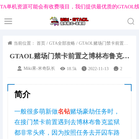
机资源可能会有收费项目，我们提供最优质的GTAOL线上
明
当前位置：
首页
/
GTA全部攻略
/ GTAOL赌场门禁卡前置之
博林布鲁克监狱教学
GTAOL捏脸数据工具
GTA私人战局建立工具
GTA洛圣都兴趣
GTAOL赌场门禁卡前置之博林布鲁克监
岛系列
名钻赌场豪劫
末日豪劫任务
合约系列任务
公寓任
狱教学
Miki果-米奇队长
18.5k
2022-11-13
2
ss
帮会自定义徽章制作
佩里科岛分红查询
公寓任务分红查
简介
一般很多萌新做
名钻
赌场豪劫任务时，
在接门禁卡前置遇到去博林布鲁克监狱
都非常头疼，因为按照任务去开囚车路