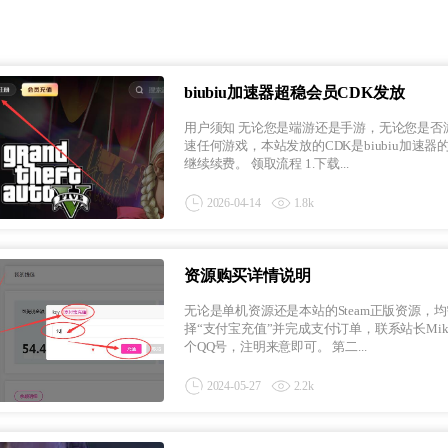
biubiu加速器超稳会员CDK发放
用户须知 无论您是端游还是手游，无论您是否游玩GTA Online游戏，只要在MikiGTAOL攻略资源网领取的CDK均可加
速任何游戏，本站发放的CDK是biubiu加
继续续费。 领取流程 1.下载...
2026-04-14
1.8k
资源购买详情说明
无论是单机资源还是本站的Steam正版资源，
择“支付宝充值”并完成支付订单，联系站长Miki
个QQ号，注明来意即可。 第二...
2024-05-27
2.2k