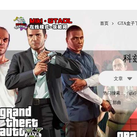
本站为公
首页
GTA盒子
科
文章
热门搜索 :
gta5
三部曲