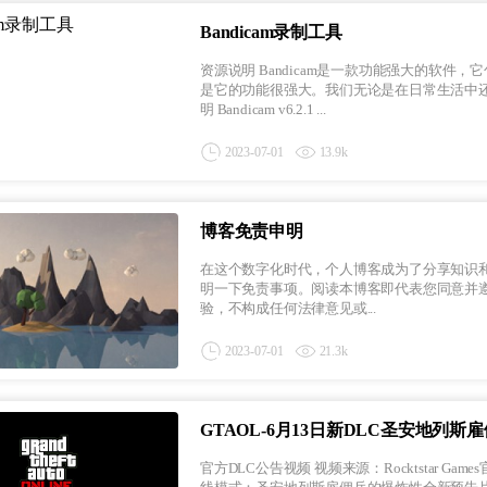
Bandicam录制工具
资源说明 Bandicam是一款功能强大的软件，它包含了许多我们生活中需要用到的功能。这款软件拥有简洁的界面，但
是它的功能很强大。我们无论是在日常生活中还是
明 Bandicam v6.2.1 ...
2023-07-01
13.9k
博客免责申明
在这个数字化时代，个人博客成为了分享知识和
明一下免责事项。阅读本博客即代表您同意并遵守以下免责申明： 责任限制 本博
验，不构成任何法律意见或...
2023-07-01
21.3k
GTAOL-6月13日新DLC圣安地列斯
官方DLC公告视频 视频来源：Rocktstar Games官方网站 官方转载原版宣传片 官方公告 报复的时候到了……在 GTA 在