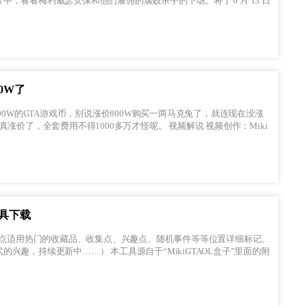
，看看梅利威瑟安保和他们雇佣的腐败杀手的下场。将于 6 月 13 日
0W了
用不得1000多万才怪呢。 视频解说 视频创作：Miki
工具下载
工具源自于“MikiGTAOL盒子”里面的附