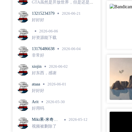
GTA虽然是开放世界，但是还是有
很浓厚的线性游戏风格集中在官方
推出的一系列任务中，这种线性任
13215234379
2026-06-21
务内容可重玩性低，其实能很好解
好好好
释留存率问题。
2026-06-06
好资源能下载
13176486638
2026-06-04
非常好
xiojin
2026-06-02
好东西，感谢
ataaa
2026-06-01
好好好
Arit
2026-05-30
好用吗
Miki果-米奇队
2026-05-12
长
视频被删除了