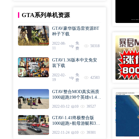
GTA系列单机资源
GTAV豪华版迅雷资源BT
种子下载
免
2022-08-
vip
50318
11
费
GTAV1.36版本中文免安
装下载
免
2022-02-
vip
42583
19
费
GTAV整合MOD真实画质
1000超跑198个英雄v1.41
版本下载
2022-03-12
10
39527
GTAV-1.41终极整合版
1000超跑+航母游艇和300
英雄下载
2022-11-24
10
39301