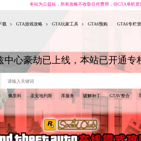
益站，所有攻略不收取任何费用，但GTA单机资源可能会有收费项目，我们
下载
GTA游戏攻略
GTA玩家工具
GTA6预购
GTA6专栏
兹中心豪劫已上线，本站已开通专
佩里科
圣安地列斯
库服务
破解补丁
GTAV整合