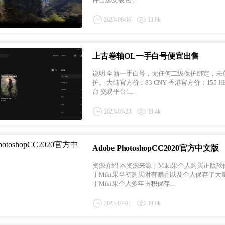
2023-08-06
13.8k
上古卷轴OL一手白号便宜出售
说明 全新一手白号，无任何二级保护绑定，未创建任何角色，登录帐号不可修改，只可修改密码+自行绑定二级保
护。 大陆官方价：83 CNY 香港官方价：155 HK$ 本博客售价：23 CNY 全网最低价 开售日期：2023年7月28日 上架平
台 交易平台1...
2023-07-23
19.4k
Adobe PhotoshopCC2020官方中文版
资源介绍 本资源来源于Miki果个人购买正版软件，并非互联网转载，已做免序列号处理，直接下载安装即可使用。 由
于Miki果当初购买附有赠品以及个人保存了大量
于Miki果个人多年囤积保存...
2023-07-01
18.6k