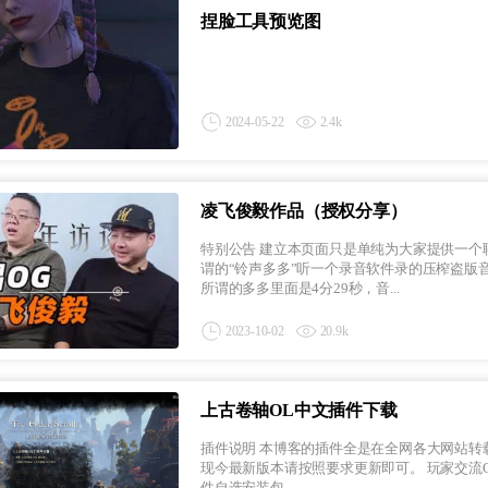
捏脸工具预览图
2024-05-22
2.4k
凌飞俊毅作品（授权分享）
特别公告 建立本页面只是单纯为大家提供一个聆听原版无损音频的点歌台，也希望大家收藏这个页面，不要去什么所
谓的“铃声多多”听一个录音软件录的压榨盗版
所谓的多多里面是4分29秒，音...
2023-10-02
20.9k
上古卷轴OL中文插件下载
插件说明 本博客的插件全是在全网各大网站转载的，并非本站开发，分享的插件均为当时的最新版本，如该插件存在
现今最新版本请按照要求更新即可。 玩家交流Q群：971779224（上古卷轴OL小团体） 插件下载 [木果]上古卷轴OL插
件自选安装包 ...