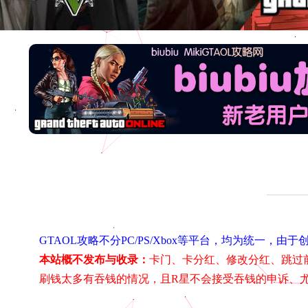
GTAOL攻略不分PC/PS/Xbox等平台，均为统一
本站概不发布与收录：
卡门、卡分红、修改分红、跳过
刷钱太多有吞钱的情况，且R星不会接受吞钱的申诉、