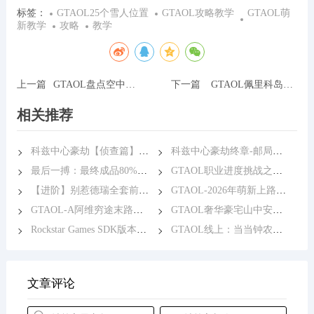
标签：
GTAOL25个雪人位置
GTAOL攻略教学
GTAOL萌
新教学
攻略
教学
上一篇
GTAOL盘点空中别墅值不值得购买
下一篇
GTAOL佩里科岛加强后单刷教学
相关推荐
科兹中心豪劫【侦查篇】主次要目标+兴趣点
科兹中心豪劫终章-邮局进入方式
最后一搏：最终成品80%精准度职业挑战进度详解
GTAOL职业进度挑战之杰拉德与西米恩（干货）
【进阶】别惹德瑞全套前置玩法一镜到底
GTAOL-2026年萌新上路赚钱指南
GTAOL-A阿维穷途末路任务快速完成完整详解
GTAOL奢华豪宅山中安全屋12月登场
Rockstar Games SDK版本报错问题解决方案-已补充
GTAOL线上：当当钟农场突袭 最终章教程
文章评论