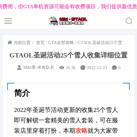
用，但GTA单机资源可能会有收费项目，我们提供最优质的
明
当前位置：
首页
/
GTA全部攻略
/ GTAOL圣诞活动25个雪人
收集详细位置
GTAOL捏脸数据工具
GTA私人战局建立工具
GTA洛圣都兴趣
GTAOL圣诞活动25个雪人收集详细位置
岛系列
名钻赌场豪劫
末日豪劫任务
合约系列任务
公寓任
Miki果-米奇队长
26.3k
2022-12-23
0
ss
帮会自定义徽章制作
佩里科岛分红查询
公寓任务分红查
简介
2022年圣诞节活动更新的收集25个雪人
即可解锁一套精美的雪人套装，可在服
装店里穿着打扮，本期
攻略
就为大家带